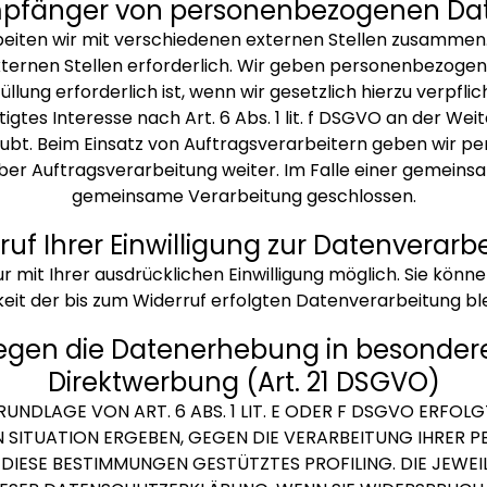
pfänger von personenbezogenen Da
iten wir mit verschiedenen externen Stellen zusammen. 
rnen Stellen erforderlich. Wir geben personenbezogene
lung erforderlich ist, wenn wir gesetzlich hierzu verpflic
gtes Interesse nach Art. 6 Abs. 1 lit. f DSGVO an der W
ubt. Beim Einsatz von Auftragsverarbeitern geben wir 
über Auftragsverarbeitung weiter. Im Falle einer gemeins
gemeinsame Verarbeitung geschlossen.
ruf Ihrer Einwilligung zur Datenverarb
mit Ihrer ausdrücklichen Einwilligung möglich. Sie können e
eit der bis zum Widerruf erfolgten Datenverarbeitung bl
egen die Datenerhebung in besondere
Direktwerbung (Art. 21 DSGVO)
DLAGE VON ART. 6 ABS. 1 LIT. E ODER F DSGVO ERFOLGT
EN SITUATION ERGEBEN, GEGEN DIE VERARBEITUNG IHRE
UF DIESE BESTIMMUNGEN GESTÜTZTES PROFILING. DIE JEWE