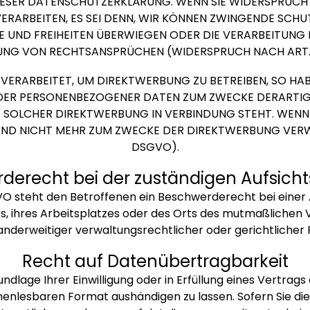
IESER DATENSCHUTZERKLÄRUNG. WENN SIE WIDERSPRUCH 
RARBEITEN, ES SEI DENN, WIR KÖNNEN ZWINGENDE SCH
HTE UND FREIHEITEN ÜBERWIEGEN ODER DIE VERARBEITU
NG VON RECHTSANSPRÜCHEN (WIDERSPRUCH NACH ART. 2
ERARBEITET, UM DIREKTWERBUNG ZU BETREIBEN, SO HABE
NDER PERSONENBEZOGENER DATEN ZUM ZWECKE DERARTIGE
IT SOLCHER DIREKTWERBUNG IN VERBINDUNG STEHT. WENN
D NICHT MEHR ZUM ZWECKE DER DIREKTWERBUNG VERWE
DSGVO).
e­recht bei der zuständigen Aufsicht
O steht den Betroffenen ein Beschwerderecht bei einer
ts, ihres Arbeitsplatzes oder des Orts des mutmaßliche
nderweitiger verwaltungsrechtlicher oder gerichtlicher 
Recht auf Daten­übertrag­barkeit
undlage Ihrer Einwilligung oder in Erfüllung eines Vertrags
nenlesbaren Format aushändigen zu lassen. Sofern Sie di