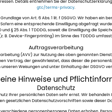
-Adressen. Details entnehmen Sie der Datenschutzerklärun
gtc/terms-privacy
.
rundlage von Art. 6 Abs. 1 lit. f DSGVO. Wir haben ein be
 Sofern eine entsprechende Einwilligung abgefragt wurde, 
VO und § 25 Abs. 1 TDDDG, soweit die Einwilligung die Speic
. B. Device-Fingerprinting) im Sinne des TDDDG umfasst. Di
Auftragsverarbeitung
arbeitung (AVV) zur Nutzung des oben genannten Dienste
nen Vertrag, der gewährleistet, dass dieser die person
 unseren Weisungen und unter Einhaltung der DSGVO ver
meine Hinweise und Pflicht­info
Datenschutz
hutz Ihrer persönlichen Daten sehr ernst. Wir behandel
n gesetzlichen Datenschutzvorschriften sowie dieser D
n verschiedene personenbezogene Daten erhoben. Perso