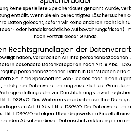
Speicherdauer
rung keine speziellere Speicherdauer genannt wurde, ve
itung entfällt. Wenn Sie ein berechtigtes Löschersuchen g
e Daten gelöscht, sofern wir keine anderen rechtlich zu
euer- oder handelsrechtliche Aufbewahrungsfristen); im 
nach Fortfall dieser Gründe.
en Rechtsgrundlagen der Datenverarb
ewilligt haben, verarbeiten wir Ihre personenbezogenen Dat
, sofern besondere Datenkategorien nach Art. 9 Abs. 1 DS
ertragung personenbezogener Daten in Drittstaaten erfo
ofern Sie in die Speicherung von Cookies oder in den Zugriff
, erfolgt die Datenverarbeitung zusätzlich auf Grundlage v
r Vertragserfüllung oder zur Durchführung vorvertraglich
1 lit. b DSGVO. Des Weiteren verarbeiten wir Ihre Daten, so
undlage von Art. 6 Abs. 1 lit. c DSGVO. Die Datenverarbe
 1 lit. f DSGVO erfolgen. Über die jeweils im Einzelfall e
olgenden Absätzen dieser Datenschutzerklärung informier